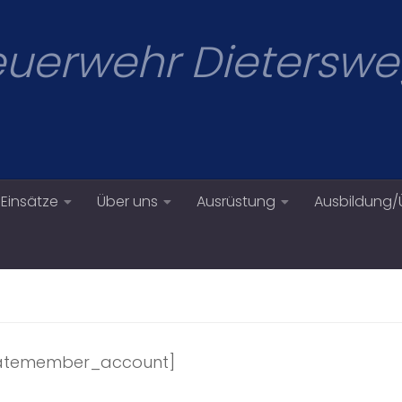
Feuerwehr Dietersw
Einsätze
Über uns
Ausrüstung
Ausbildung
matemember_account]