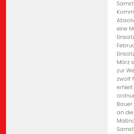
Samsta
Komman
Absolv
eine M
Einsat
Februa
Einsat
März s
zur We
zwölf 
erhiel
ordnu
Bauer 
an die
Maßnah
Samsta