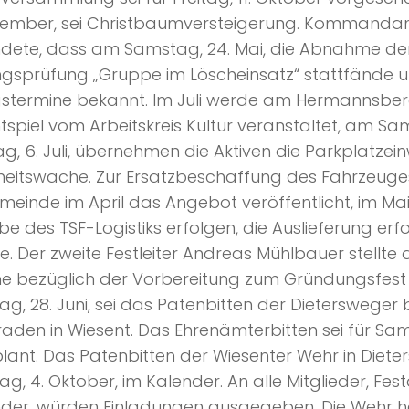
zember, sei Christbaumversteigerung. Kommandan
dete, dass am Samstag, 24. Mai, die Abnahme de
ngsprüfung „Gruppe im Löscheinsatz“ stattfände 
stermine bekannt. Im Juli werde am Hermannsber
chtspiel vom Arbeitskreis Kultur veranstaltet, am Sa
g, 6. Juli, übernehmen die Aktiven die Parkplatze
heitswache. Zur Ersatzbeschaffung des Fahrzeug
meinde im April das Angebot veröffentlicht, im Mai 
e des TSF-Logistiks erfolgen, die Auslieferung erfo
. Der zweite Festleiter Andreas Mühlbauer stellte d
e bezüglich der Vorbereitung zum Gründungsfest
g, 28. Juni, sei das Patenbitten der Dietersweger 
den in Wiesent. Das Ehrenämterbitten sei für Samst
lant. Das Patenbitten der Wiesenter Wehr in Diet
g, 4. Oktober, im Kalender. An alle Mitglieder, F
inder, würden Einladungen ausgegeben. Die Wehr 