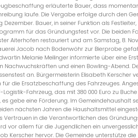
eugbeschaffung erläuterte Bauer, dass momentan
reibung laufe. Die Vergabe erfolge durch den G
 Dezember. Bauer, in seiner Funktion als Festleiter, 
rogramm für das Gründungsfest vor. Die beiden 
ster Aiterhofen restauriert und am Samstag, 8. No
auerei Jacob nach Bodenwöhr zur Bierprobe gefa
wartin Melanie Meilinger informierte über eine Er
en Nachwuchskräften und einen Bowling-Abend. D
ssenstest an. Bürgermeisterin Elisabeth Kerscher v
 für die Ersatzbeschaffung des Fahrzeuges. Ange
F-Logistik-Fahrzeug, das mit 380 000 Euro zu Buch
 es gebe eine Förderung. Im Gemeindehaushalt sei
iden nächsten Jahren die Haushaltsmittel eingestel
es Vertrauen in die Verantwortlichen des Gründung
ird vor allem für die Jugendlichen ein unvergesslich
 hob Kerscher hervor. Die Gemeinde unterstütze di