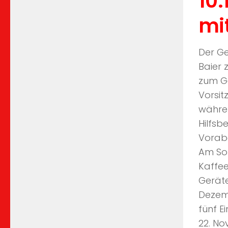
10
mi
Der Ge
Baier 
zum G
Vorsit
währe
Hilfsb
Vorabe
Am Son
Kaffee
Geräte
Dezem
fünf E
22. No