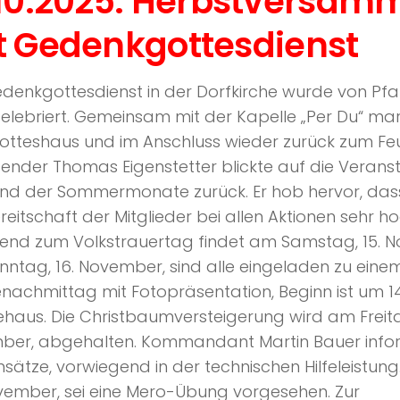
.10.2025: Herbstversam
t Gedenkgottesdienst
denkgottesdienst in der Dorfkirche wurde von Pfa
zelebriert. Gemeinsam mit der Kapelle „Per Du“ mar
otteshaus und im Anschluss wieder zurück zum Fe
zender Thomas Eigenstetter blickte auf die Verans
nd der Sommermonate zurück. Er hob hervor, das
ereitschaft der Mitglieder bei allen Aktionen sehr h
nd zum Volkstrauertag findet am Samstag, 15. No
ntag, 16. November, sind alle eingeladen zu eine
nachmittag mit Fotopräsentation, Beginn ist um 1
haus. Die Christbaumversteigerung wird am Freitag
ber, abgehalten. Kommandant Martin Bauer infor
insätze, vorwiegend in der technischen Hilfeleistun
vember, sei eine Mero-Übung vorgesehen. Zur