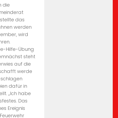
 die
emeinderat
stellte das
Fahnen werden
vember, wird
hren.
ste-Hilfe-Übung
emnächst steht
erwies auf die
schafft werde
e schlagen
en dafür in
lt. „Ich habe
sfestes. Das
es Ereignis
e Feuerwehr