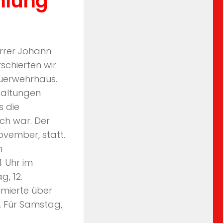
mlung
rrer Johann
schierten wir
uerwehrhaus.
taltungen
s die
och war. Der
vember, statt.
m
4 Uhr im
, 12.
mierte über
g. Für Samstag,