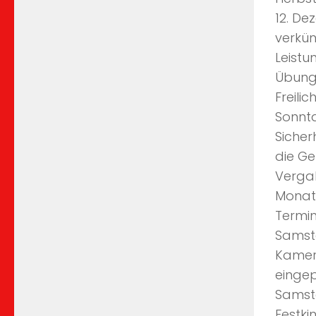
12. De
verkün
Leistu
Übung
Freili
Sonnta
Sicher
die Ge
Vergab
Monate
Termin
Samsta
Kamera
eingep
Samsta
Festk