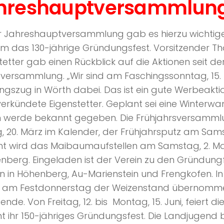
hreshauptversammlun
r Jahreshauptversammlung gab es hierzu wichtig
m das 130-jährige Gründungsfest. Vorsitzender 
tetter gab einen Rückblick auf die Aktionen seit de
versammlung. „Wir sind am Faschingssonntag, 15.
ngszug in Wörth dabei. Das ist ein gute Werbeaktio
 verkündete Eigenstetter. Geplant sei eine Winterw
n werde bekannt gegeben. Die Frühjahrsversamml
g, 20. März im Kalender, der Frühjahrsputz am Sams
t wird das Maibaumaufstellen am Samstag, 2. Mai
nberg. Eingeladen ist der Verein zu den Gründung
 in Höhenberg, Au-Marienstein und Frengkofen. I
 am Festdonnerstag der Weizenstand übernomme
zende. Von Freitag, 12. bis Montag, 15. Juni, feiert d
t ihr 150-jähriges Gründungsfest. Die Landjugen