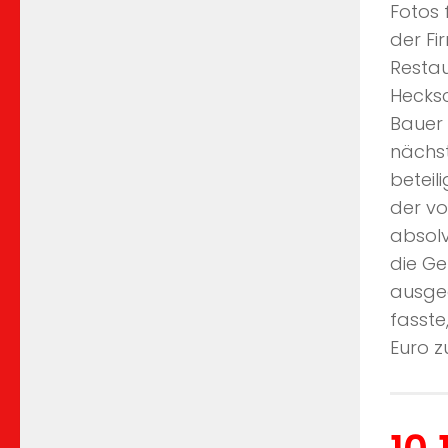
Fotos 
der Fi
Restau
Hecksc
Bauer 
nächst
beteil
der vo
absolv
die Ge
ausged
fasste
Euro z