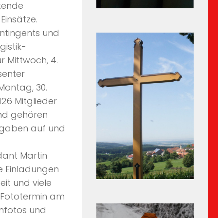
etende
Einsätze.
ontingents und
istik-
r Mittwoch, 4.
senter
Montag, 30.
126 Mitglieder
end gehören
usgaben auf und
ant Martin
ie Einladungen
eit und viele
r Fototermin am
enfotos und