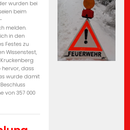
der wurden bei
seien beim
-
ch melden.
ich in den
s Festes zu
en Wissenstest,
d Kruckenberg
 hervor, dass
Das wurde damit
 Beschluss
he von 357 000