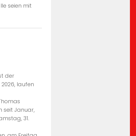
le seien mit
st der
 2026, laufen
 Thomas
 seit Januar,
amstag, 31.
n, am Freitag,