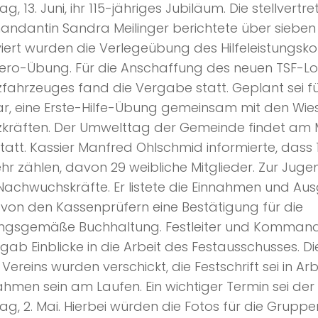
g, 13. Juni, ihr 115-jähriges Jubiläum. Die stellvertr
dantin Sandra Meilinger berichtete über sieben 
iert wurden die Verlegeübung des Hilfeleistungsk
ero-Übung. Für die Anschaffung des neuen TSF-Log
zfahrzeuges fand die Vergabe statt. Geplant sei fü
r, eine Erste-Hilfe-Übung gemeinsam mit den Wie
zkräften. Der Umwelttag der Gemeinde findet am 
tatt. Kassier Manfred Ohlschmid informierte, dass 
hr zählen, davon 29 weibliche Mitglieder. Zur Jug
Nachwuchskräfte. Er listete die Einnahmen und A
t von den Kassenprüfern eine Bestätigung für die
ngsgemäße Buchhaltung. Festleiter und Kommand
gab Einblicke in die Arbeit des Festausschusses. D
 Vereins wurden verschickt, die Festschrift sei in Arb
men sein am Laufen. Ein wichtiger Termin sei de
g, 2. Mai. Hierbei würden die Fotos für die Grupp