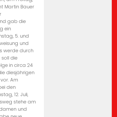
t Martin Bauer
r
und gab die
g ein
mstag, 5. und
inweisung und
es werde durch
soll die
lge in circa 24
ie diesjährigen
 vor. Am
bei den
ag, 12. Juli,
ersweg stehe am
estdamen und
habe neue