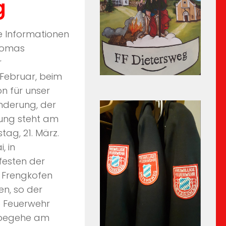
g
e Informationen
Thomas
r
 Februar, beim
n für unser
anderung, der
ung steht am
tag, 21. März.
, in
festen der
n Frengkofen
n, so der
ie Feuerwehr
d begehe am