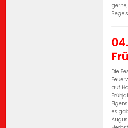
gerne,
Begeis
04
Fr
Die Fe
Feuerw
auf Ho
Frühj
Eigens
es gab
August
Herbst