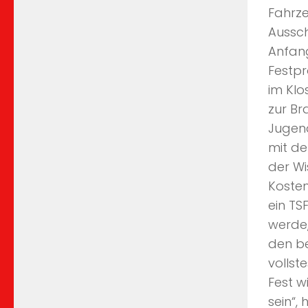
Fahrz
Aussch
Anfang
Festp
im Klo
zur Br
Jugend
mit d
der Wi
Kosten
ein TS
werde,
den be
vollst
Fest w
sein“,