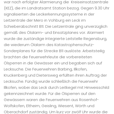
war nach erfolgter Alarmierung die Kreiseinsatzzentrale
(KEZ), die im Landratsamt Station bezog. Gegen 9.30 Uhr
signalisierten die Leckerkennungssysteme in der
Leitzentrale der Mero in Vohburg ein Leck im
Schieberabschnitt B11. Die Leitzentrale ging unverzüglich
gemäß des Ölalarm- und Einsatzplanes vor. Alarmiert
wurde die zuständige Integrierte Leitstelle Regensburg,
die wiederum Ölalarm des Katastrophenschutz-
Sonderplanes für die Strecke B11 auslöste. Arbeitsteilig
brachten die Feuerwehrleute die vorbereiteten
Ölsperren in die Gewässer ein und begaben sich auf
Lecksuche. Die Feuerwehren Barbing, Illkofen,
Kruckenberg und Dietersweg erfüllten ihren Auftrag der
Lecksuche. Fündig wurde schließlich die Feuerwehr
Illkofen, wobei das Leck durch Leitkegel mit Hinweisschild
gekennzeichnet wurde. Für die Ölsperren auf den
Gewässern waren die Feuerwehren aus Rosenhof-
Wolfskofen, Eltheim, Geisling, Wiesent, Wörth und
Oberachdorf zuständig. Um kurz vor zwölf Uhr wurde die